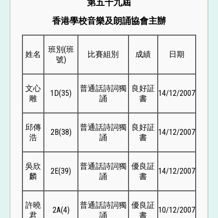
第五十九屆
香港學校音樂及朗誦協會主辦
班別(班
姓名
比賽組別
成績
日期
號)
文心
普通話詩詞獨
良好証
1D(35)
14/12/2007
雕
誦
書
邱傳
普通話詩詞獨
良好証
2B(38)
14/12/2007
浩
誦
書
吳欣
普通話詩詞獨
優良証
2E(39)
14/12/2007
麟
誦
書
許曉
普通話詩詞獨
優良証
2A(4)
10/12/2007
君
誦
書