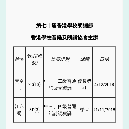
第七十屆香港學校朗誦節
香港學校音樂及朗誦協會主辦
班別
(
班
姓名
比賽組別
成績
日期
號
)
黃卓
中一、二級普通
優良奬
2C(13)
4/12/2018
加
話散文獨誦
狀
江亦
中三、四級普通
3D(3)
季軍
21/11/2018
喬
話詩詞獨誦