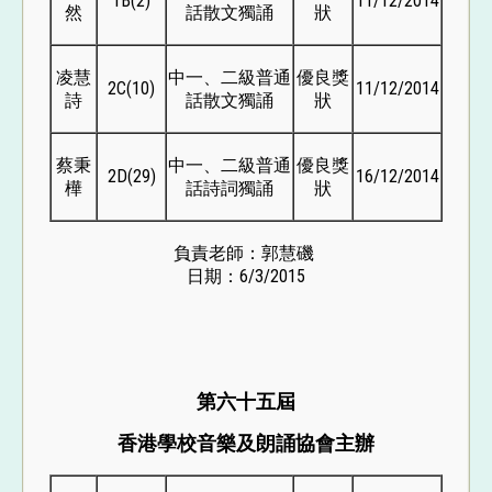
1B(2)
11/12/2014
然
話散文獨誦
狀
凌慧
中一、二級普通
優良獎
2C(10)
11/12/2014
詩
話散文獨誦
狀
蔡秉
中一、二級普通
優良獎
2D(29)
16/12/2014
樺
話詩詞獨誦
狀
負責老師：郭慧磯
日期：6/3/2015
第六十五屆
香港學校音樂及朗誦協會主辦