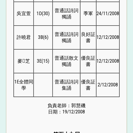
普通話詩詞
吳宜萱
1D(30)
季軍
24/11/2008
獨誦
普通話詩詞
良好証
許曉君
3B(6)
12/12/2008
獨誦
書
普通話散文
優良証
麥芝
3E(15)
12/12/2008
獨誦
書
1E全體同
普通話詩詞
優良証
2/12/2008
學
集誦
書
負責老師：郭慧磯
日期：19/12/2008