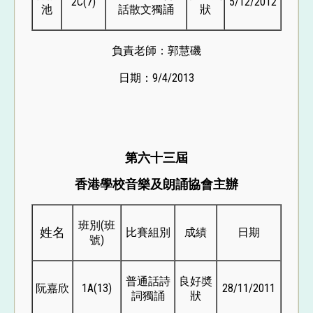
2C(7)
5/12/2012
池
話散文獨誦
狀
負責老師：郭慧磯
日期：9/4/2013
第六十三屆
香港學校音樂及朗誦協會主辦
班別(班
姓名
比賽組別
成績
日期
號)
普通話詩
良好奬
阮嘉欣
1A(13)
28/11/2011
詞獨誦
狀