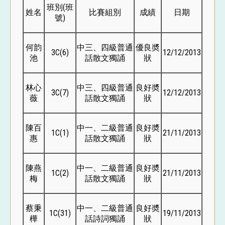
班別(班
姓名
比賽組別
成績
日期
號)
何韵
中三、四級普通
優良奬
3C(6)
12/12/2013
池
話散文獨誦
狀
林心
中三、四級普通
良好奬
3C(7)
12/12/2013
薇
話散文獨誦
狀
陳百
中一、二級普通
良好奬
1C(1)
21/11/2013
惠
話散文獨誦
狀
陳燕
中一、二級普通
良好奬
1C(2)
21/11/2013
梅
話散文獨誦
狀
蔡秉
中一、二級普通
良好奬
1C(31)
19/11/2013
樺
話詩詞獨誦
狀