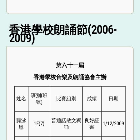
香港學校朗誦節(2006-
2009)
第六十一屆
香港學校音樂及朗誦協會主辦
班別(班
姓名
比賽組別
成績
日期
號)
龔泳
普通話散文獨
良好証
1E(7)
1/12/2009
恩
誦
書