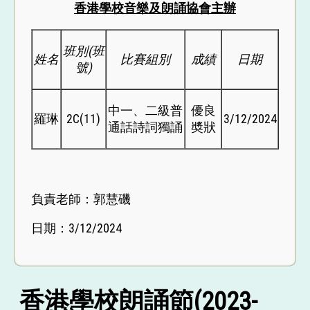
香港學校音樂及朗誦協會主辦
班別
(
班
姓名
比賽組別
成績
日期
號
)
中一、二級普
優良
羅琳
2C(11)
3/12/2024
通話詩詞獨誦
奬狀
負責老師：郭慧磯
日期：3/12/2024
香港學校朗誦節(2023-