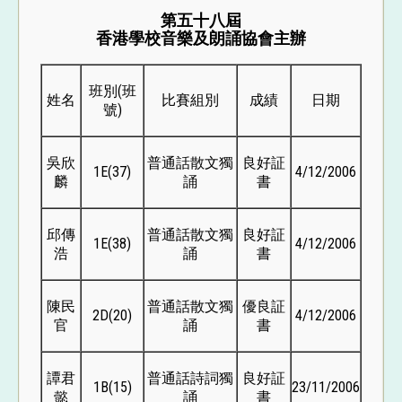
第五十八屆
香港學校音樂及朗誦協會主辦
班別(班
姓名
比賽組別
成績
日期
號)
吳欣
普通話散文獨
良好証
1E(37)
4/12/2006
麟
誦
書
邱傳
普通話散文獨
良好証
1E(38)
4/12/2006
浩
誦
書
陳民
普通話散文獨
優良証
2D(20)
4/12/2006
官
誦
書
譚君
普通話詩詞獨
良好証
1B(15)
23/11/2006
懿
誦
書