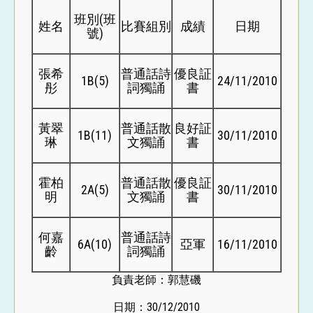
班別(班
姓名
比賽組別
成績
日期
號)
張希
普通話詩
優良証
1B(5)
24/11/2010
彤
詞獨誦
書
黃翠
普通話散
良好証
1B(11)
30/11/2010
琳
文獨誦
書
霍柏
普通話散
優良証
2A(5)
30/11/2010
明
文獨誦
書
何嘉
普通話詩
6A(10)
亞軍
16/11/2010
齡
詞獨誦
負責老師：郭慧磯
日期：30/12/2010