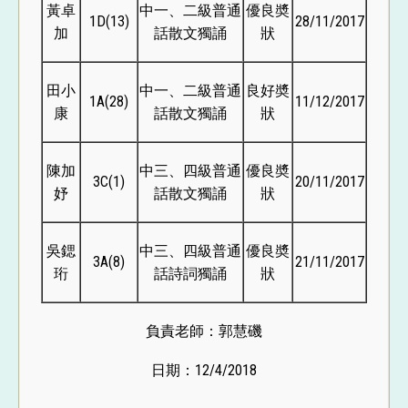
黃卓
中一、二級普通
優良奬
1D(13)
28/11/2017
加
話散文獨誦
狀
田小
中一、二級普通
良好奬
1A(28)
11/12/2017
康
話散文獨誦
狀
陳加
中三、四級普通
優良奬
3C(1)
20/11/2017
妤
話散文獨誦
狀
吳鍶
中三、四級普通
優良奬
3A(8)
21/11/2017
珩
話詩詞獨誦
狀
負責老師：郭慧磯
日期：12/4/2018