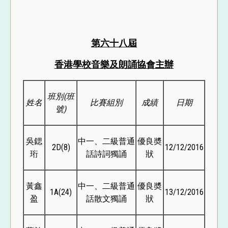
第六十八屆
香港學校音樂及朗誦協會主辦
班別
(
班
姓名
比賽組別
成績
日期
號
)
吳鍶
中一、二級普通
優良奬
2D(8)
12/12/2016
珩
話詩詞獨誦
狀
黃鑫
中一、二級普通
優良奬
1A(24)
13/12/2016
盈
話散文獨誦
狀