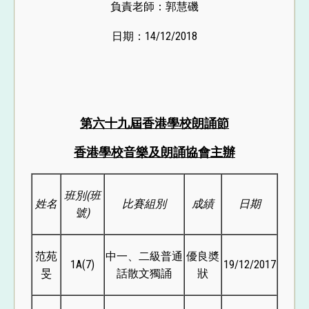
負責老師：郭慧磯
日期：14/12/2018
第六十九屆香港學校朗誦節
香港學校音樂及朗誦協會主辦
班別
(
班
姓名
比賽組別
成績
日期
號
)
范苑
中一、二級普通
優良奬
1A(7)
19/12/2017
旻
話散文獨誦
狀