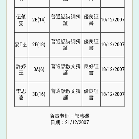
伍肇
普通話詩詞獨
優良証
2B(14)
10/12/2007
雯
誦
書
普通話詩詞獨
優良証
麥芝
2E(18)
10/12/2007
誦
書
許婷
普通話散文獨
良好証
3A(6)
18/12/2007
玉
誦
書
李思
普通話散文獨
優良証
3E(16)
18/12/2007
遠
誦
書
負責老師：郭慧磯
日期：21/12/2007