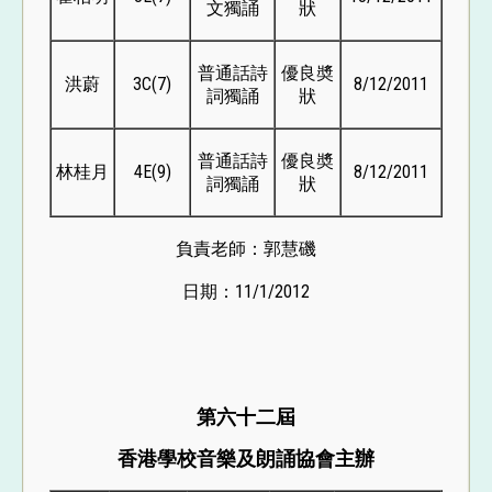
文獨誦
狀
普通話詩
優良奬
洪蔚
3C(7)
8/12/2011
詞獨誦
狀
普通話詩
優良奬
林桂月
4E(9)
8/12/2011
詞獨誦
狀
負責老師：郭慧磯
日期：11/1/2012
第六十二屆
香港學校音樂及朗誦協會主辦