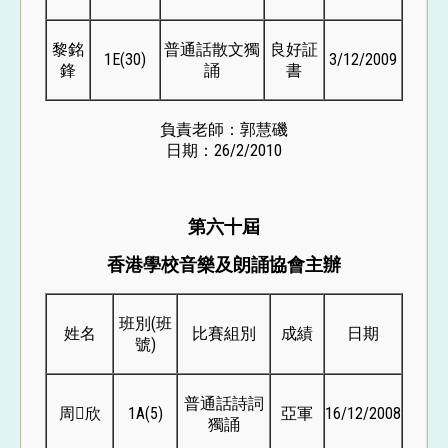
黎銘
普通話散文獨
良好証
1E(30)
3/12/2009
鋒
誦
書
負責老師：郭慧磯
日期：26/2/2010
第六十屆
香港學校音樂及朗誦協會主辦
班別(班
姓名
比賽組別
成績
日期
號)
普通話詩詞
周欣
1A(5)
亞軍
16/12/2008
獨誦