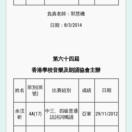
負責老師：郭慧磯
日期：8/3/2014
第六十四屆
香港學校音樂及朗誦協會主辦
班別(班
姓名
比賽組別
成績
日期
號)
余澐
中三、四級普通
4A(17)
亞軍
29/11/2012
昕
話詩詞獨誦