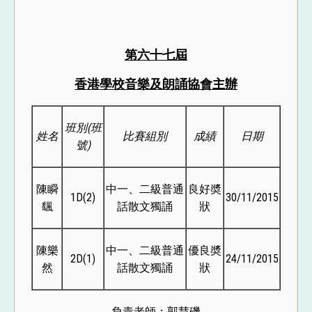
第六十七屆
香港學校音樂及朗誦協會主辦
班別
(
班
姓名
比賽組別
成績
日期
號
)
陳瞬
中一、二級普通
良好奬
1D(2)
30/11/2015
颻
話散文獨誦
狀
陳樂
中一、二級普通
優良奬
2D(1)
24/11/2015
然
話散文獨誦
狀
負責老師：郭慧磯